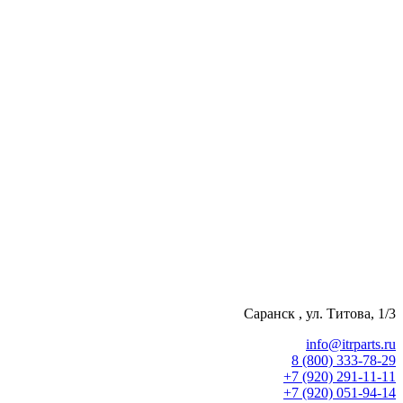
Саранск , ул. Титова, 1/3
info@itrparts.ru
8 (800) 333-78-29
‪+7 (920) 291-11-11
+7 (920) 051-94-14