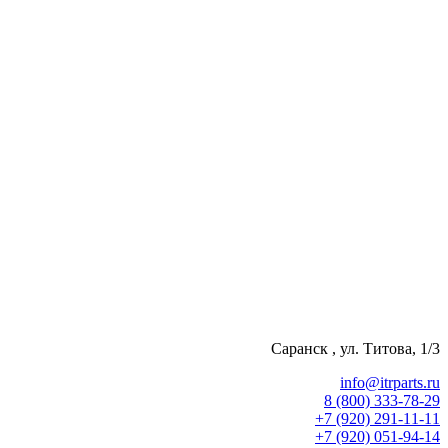
Саранск , ул. Титова, 1/3
info@itrparts.ru
8 (800) 333-78-29
‪+7 (920) 291-11-11
+7 (920) 051-94-14