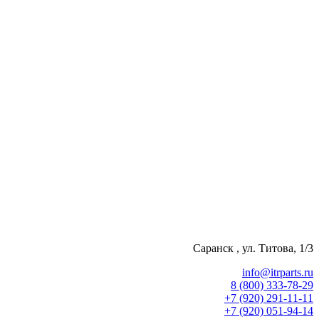
Саранск , ул. Титова, 1/3
info@itrparts.ru
8 (800) 333-78-29
‪+7 (920) 291-11-11
+7 (920) 051-94-14